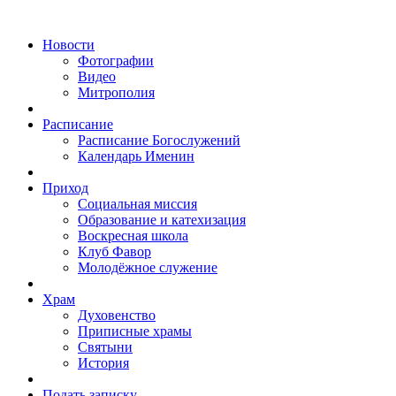
Новости
Фотографии
Видео
Митрополия
Расписание
Расписание Богослужений
Календарь Именин
Приход
Социальная миссия
Образование и катехизация
Воскресная школа
Клуб Фавор
Молодёжное служение
Храм
Духовенство
Приписные храмы
Святыни
История
Подать записку