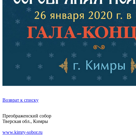
Возврат к списку
Преображенский собор
Тверская обл., Кимры
www.kimry-sobor.ru