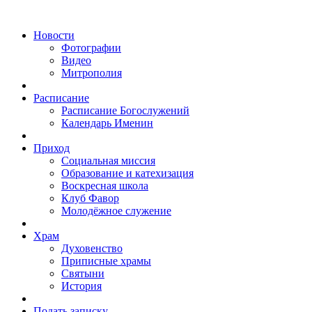
Новости
Фотографии
Видео
Митрополия
Расписание
Расписание Богослужений
Календарь Именин
Приход
Социальная миссия
Образование и катехизация
Воскресная школа
Клуб Фавор
Молодёжное служение
Храм
Духовенство
Приписные храмы
Святыни
История
Подать записку