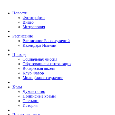
Новости
Фотографии
Видео
Митрополия
Расписание
Расписание Богослужений
Календарь Именин
Приход
Социальная миссия
Образование и катехизация
Воскресная школа
Клуб Фавор
Молодёжное служение
Храм
Духовенство
Приписные храмы
Святыни
История
Подать записку