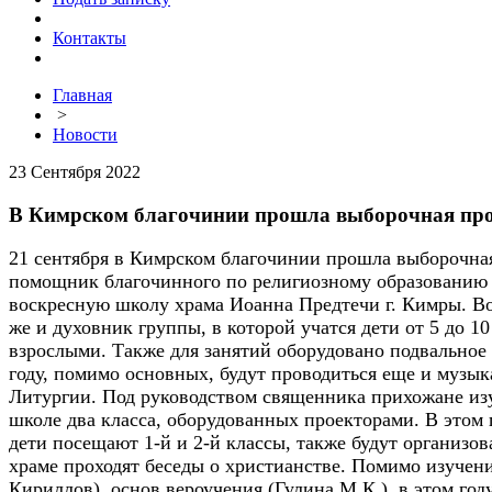
Контакты
Главная
>
Новости
23 Сентября 2022
В Кимрском благочинии прошла выборочная про
21 сентября в Кимрском благочинии прошла выборочна
помощник благочинного по религиозному образованию 
воскресную школу храма Иоанна Предтечи г. Кимры. Во
же и духовник группы, в которой учатся дети от 5 до 1
взрослыми. Также для занятий оборудовано подвальное 
году, помимо основных, будут проводиться еще и музык
Литургии. Под руководством священника прихожане из
школе два класса, оборудованных проекторами. В этом г
дети посещают 1-й и 2-й классы, также будут организо
храме проходят беседы о христианстве. Помимо изучени
Кириллов), основ вероучения (Гулина М.К.), в этом го