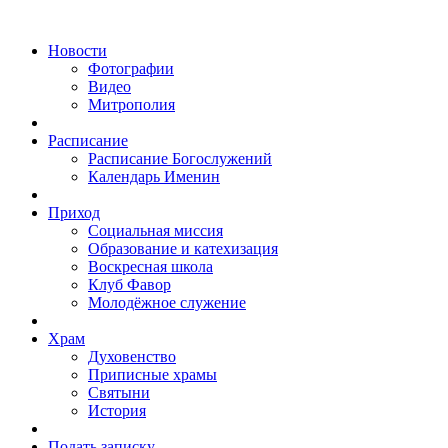
Новости
Фотографии
Видео
Митрополия
Расписание
Расписание Богослужений
Календарь Именин
Приход
Социальная миссия
Образование и катехизация
Воскресная школа
Клуб Фавор
Молодёжное служение
Храм
Духовенство
Приписные храмы
Святыни
История
Подать записку