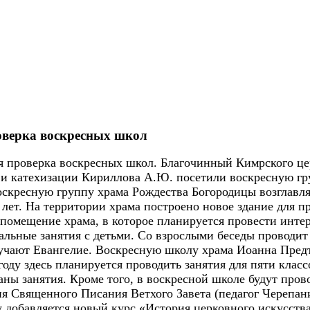
верка воскресных школ
я проверка воскресных школ. Благочинный Кимрского це
и катехизации Кириллова А.Ю. посетили воскресную гру
скресную группу храма Рождества Богородицы возглавля
0 лет. На территории храма построено новое здание для п
помещение храма, в которое планируется провести интерн
альные занятия с детьми. Со взрослыми беседы проводит
учают Евангелие. Воскресную школу храма Иоанна Предт
оду здесь планируется проводить занятия для пяти класс
ваны занятия. Кроме того, в воскресной школе будут пр
я Священного Писания Ветхого Завета (педагог Черепани
ду добавляется новый курс «История церковного искусст