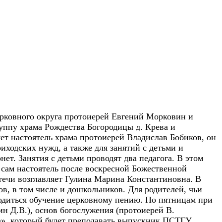
рковного округа протоиерей Евгений Морковин и
ппу храма Рождества Богородицы д. Крева и
ет настоятель храма протоиерей Владислав Бобиков, он
риходских нужд, а также для занятий с детьми и
ет. Занятия с детьми проводят два педагога. В этом
 сам настоятель после воскресной Божественной
ечи возглавляет Гулина Марина Константиновна. В
ов, в том числе и дошкольников. Для родителей, чьи
оводиться обучение церковному пению. По пятницам при
н Д.В.), основ богослужения (протоиерей В.
ва», который будет преподавать выпускник ПСТГУ