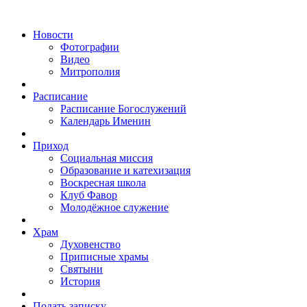
Новости
Фотографии
Видео
Митрополия
Расписание
Расписание Богослужений
Календарь Именин
Приход
Социальная миссия
Образование и катехизация
Воскресная школа
Клуб Фавор
Молодёжное служение
Храм
Духовенство
Приписные храмы
Святыни
История
Подать записку