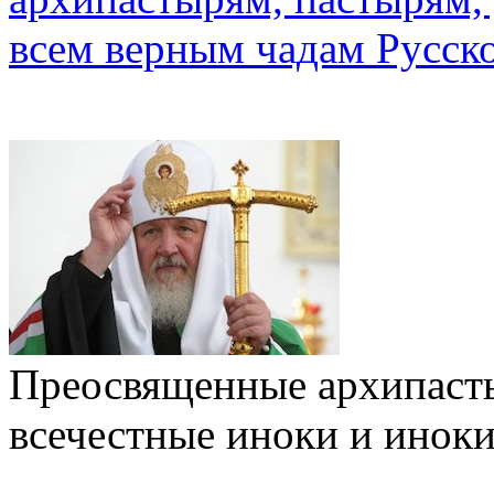
всем верным чадам Русск
Преосвященные архипасты
всечестные иноки и иноки