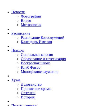
Новости
Фотографии
Видео
Митрополия
Расписание
Расписание Богослужений
Календарь Именин
Приход
Социальная миссия
Образование и катехизация
Воскресная школа
Клуб Фавор
Молодёжное служение
Храм
Духовенство
Приписные храмы
Святыни
История
Подать записку