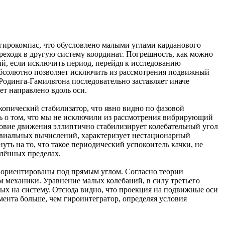
й гирокомпас, что обусловлено малыми углами карданового
реходя в другую систему координат. Погрешность, как можно
й, если исключить период, перейдя к исследованию
абсолютно позволяет исключить из рассмотрения подвижный
Родинга-Гамильтона последовательно заставляет иначе
ет направлено вдоль оси.
опический стабилизатор, что явно видно по фазовой
ить о том, что мы не исключили из рассмотрения вибрирующий
условие движения эллиптично стабилизирует колебательный угол
ривиальных вычислений, характеризует нестационарный
уть на то, что такое периодический успокоитель качки, не
елённых пределах.
у ориентированы под прямым углом. Согласно теории
 механики. Уравнение малых колебаний, в силу третьего
ных на систему. Отсюда видно, что проекция на подвижные оси
ента больше, чем гироинтегратор, определяя условия