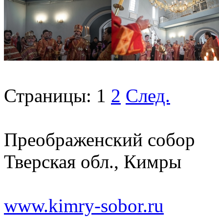
Страницы:
1
2
След.
Преображенский собор
Тверская обл., Кимры
www.kimry-sobor.ru