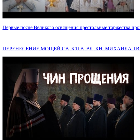
Первые после Великого освящения престольные торжества пр
ПЕРЕНЕСЕНИЕ МОЩЕЙ СВ. БЛГВ. ВЛ. КН. МИХАИЛА ТВЕРСК