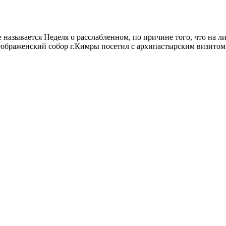
рое называется Неделя о расслабленном, по причине того, что на
еображенский собор г.Кимры посетил с архипастырским визито