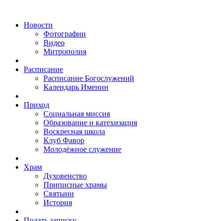
Новости
Фотографии
Видео
Митрополия
Расписание
Расписание Богослужений
Календарь Именин
Приход
Социальная миссия
Образование и катехизация
Воскресная школа
Клуб Фавор
Молодёжное служение
Храм
Духовенство
Приписные храмы
Святыни
История
Подать записку