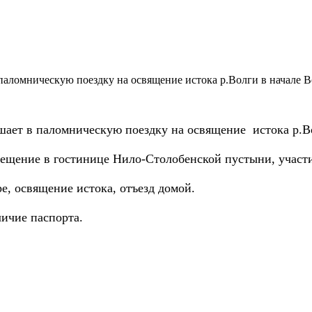
аломническую поездку на освящение истока р.Волги в начале В
ает в паломническую поездку на освящение истока р.Во
размещение в гостинице Нило-Столобенской пустыни, учас
е, освящение истока, отъезд домой.
личие паспорта.